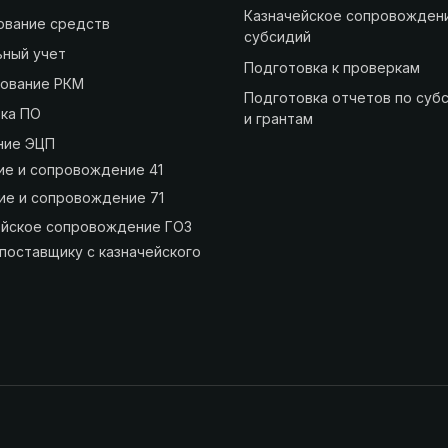
Казначейское сопровожден
ование средств
субсидий
ьный учет
Подготовка к проверкам
ование РКМ
Подготовка отчетов по суб
вка ПО
и грантам
ние ЭЦП
ие и сопровождение 41
ие и сопровождение 71
ейское сопровождение ГОЗ
поставщику с казначейского