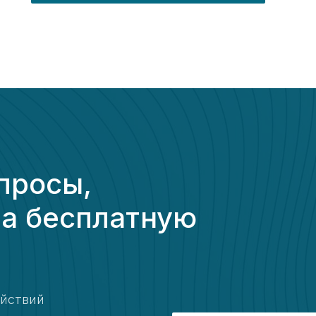
просы,
на бесплатную
ействий